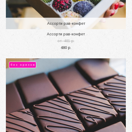
Ассорти рав-конфет
Ассорти рав-конфет
от 481 p.
480 p.
без орехов