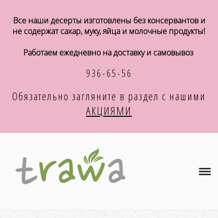
Магазин
Все наши десерты изготовлены без консервантов и
не содержат сахар, муку, яйца и молочные продукты!
А К Ц И И
Работаем ежедневно на доставку и самовывоз
Концепция
936-65-56
Хранение и употребление
Обязательно загляните в раздел с
нашими
АКЦИЯМИ
Оплата и доставка
Корпоративным клиентам
Кафе и магазинам
Контакты
КОРЗИНА
(0)