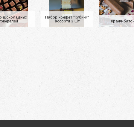
480 p.
1 300 p.
р шоколадных
Набор конфет "Кубики"
трюфелей
ассорти 3 шт
Кранч-бато