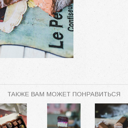
ТАКЖЕ ВАМ МОЖЕТ ПОНРАВИТЬСЯ
р шоколадных
Набор конфет
трюфелей
"Кубики" ассорти 3
Кранч-бато
шт
1 375 p.
105 p.