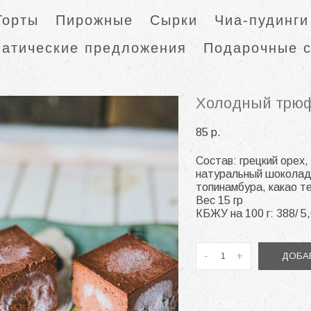
Торты
Пирожные
Сырки
Чиа-пудинги
матические предложения
Подарочные 
Холодный трю
85 p.
Состав: грецкий орех,
натуральный шоколад 
топинамбура, какао т
Вес 15 гр
КБЖУ на 100 г: 388/ 5,
-
+
ДОБАВ