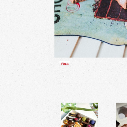
Набо
Подарочный набор
конфет