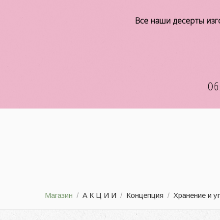
Все наши десерты изго
Об
Магазин
/
А К Ц И И
/
Концепция
/
Хранение и у