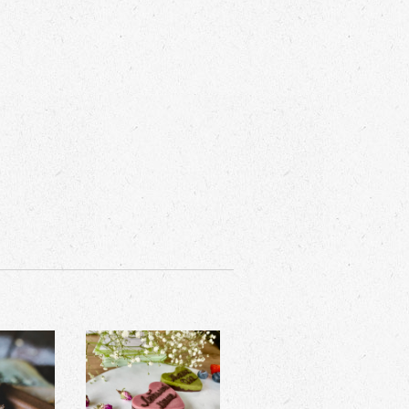
Шоколадная
нчик
конфета с вашей
надписью