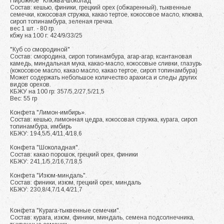
Пирожное "Клюква-шоколад"
Состав: кешью, финики, грецкий орех (обжаренный), тыквенные
семечки, кокосовая стружка, какао тертое, кокосовое масло, клюква,
сироп топинамбура, зеленая гречка.
вес 1 шт. - 80 гр.
кбжу на 100 г: 424/9/33/25
"Куб со смородиной"
Состав: смородина, сироп топинамбура, агар-агар, ксантановая
камедь, миндальная мука, какао-масло, кокосовые сливки, глазурь
(кокосовое масло, какао масло, какао тертое, сироп топинамбура)
Может содержать небольшое количество арахиса и следы других
видов орехов.
КБЖУ на 100 гр: 357/5,2/27,5/21,5
Вес: 55 гр
Конфета "Лимон-имбирь».
Состав: кешью, лимонная цедра, кокосовая стружка, курага, сироп
топинамбура, имбирь
КБЖУ: 194,5/5,4/11,4/18,6
Конфета "Шоколадная".
Состав: какао порошок, грецкий орех, финики
КБЖУ: 241,1/5,2/16,7/18,5
Конфета "Изюм-миндаль".
Состав: финики, изюм, грецкий орех, миндаль
КБЖУ: 230,8/4,7/14,4/21,7
Конфета "Курага-тыквенные семечки".
Состав: курага, изюм, финики, миндаль, семена подсолнечника,