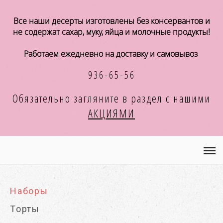
Магазин
Все наши десерты изготовлены без консервантов и
не содержат сахар, муку, яйца и молочные продукты!
А К Ц И И
Работаем ежедневно на доставку и самовывоз
Концепция
936-65-56
Хранение и употребление
Обязательно загляните в раздел с
нашими
АКЦИЯМИ
Оплата и доставка
Корпоративным клиентам
Кафе и магазинам
Наборы
Контакты
Торты
КОРЗИНА
(0)