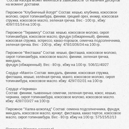
Состав набора может меняться в зависимости от наличия десертов
на момент доставки.
Пирожное "Клубничный йогурт" Состав: кешью, клубника, кокосовое
молоко, сироп топинамбура, финики, грецкий орех, инжир, кокосовая
стружка, кокосовое масло, зеленая гречка. Вес - 100 гр., кбжу:
439/7/31/34 на 100 гр..
Пирожное "Тирамису" Состав: кешью, кокосовое молоко, сироп
топинамбура, кокосовое масло, фундук (обжаренный), финики,
кокосовая стружка, эспрессо, какао-порошок, семечка подсолнечника,
зеленая гречка. Вес - 100 гр., кбжу: 478/10/36/34 на 100 гр..
Пирожное "Фисташка" Состав: кешью, фисташка, кокосовое молоко,
сироп топинамбура, кокосовое масло, финики, зеленая гречка,
миндаль,
фундук (обжаренный). Вес - 80 гр., кбжу на 100 гр.: 506/11/40/27
Сердце «Манго» Состав: миндаль, финики, кокосовая стружка,
фисташка, кешью, зелёная гречка, манго, кокосовое молоко, сироп
топинамбура, кокосовое масло. кбжу: 429/7/32/31 на 100 гр.
Сердце «Черника»
Состав: финики, тыквенные семечки, зеленая гречка, кокос, кешью,
черника, сироп топинамбура, кокосовое молоко, кокосовое масло.
кбжу: 428/7/33/27 на 100 гр.
Пирожное "Халва-шоколад" Состав: семена подсолнечника, фундук,
миндаль, кокосовое масло, кунжут, фисташка, какао тертое, кокосовое
масло, сироп топинамбура. Вес - 80 гр. кбжу на 100 гр.: 575/15/52/13