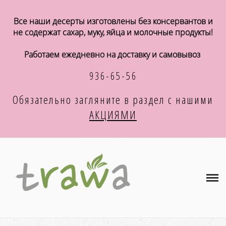
Магазин
Все наши десерты изготовлены без консервантов и
не содержат сахар, муку, яйца и молочные продукты!
А К Ц И И
Работаем ежедневно на доставку и самовывоз
Концепция
936-65-56
Хранение и употребление
Обязательно загляните в раздел с
нашими
АКЦИЯМИ
Оплата и доставка
Корпоративным клиентам
Кафе и магазинам
Контакты
КОРЗИНА
(0)