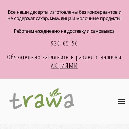
Магазин
Все наши десерты изготовлены без консервантов и
не содержат сахар, муку, яйца и молочные продукты!
А К Ц И И
Работаем ежедневно на доставку и самовывоз
Концепция
936-65-56
Хранение и употребление
Обязательно загляните в раздел с
нашими
АКЦИЯМИ
Оплата и доставка
Корпоративным клиентам
Кафе и магазинам
Контакты
КОРЗИНА
(0)